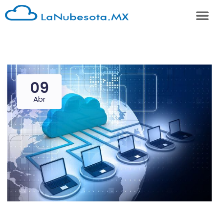
09
Abr